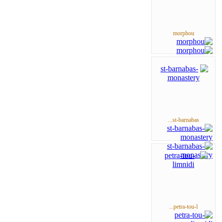
morphou
st-barnabas...
petra-tou-l...