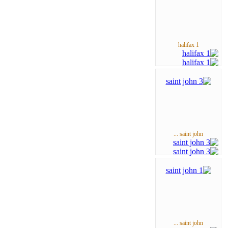
halifax 1
saint john ...
saint john ...